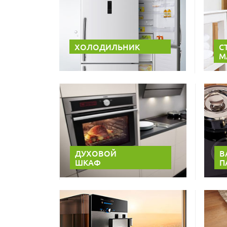
ХОЛОДИЛЬНИК
С
М
ДУХОВОЙ
В
ШКАФ
П