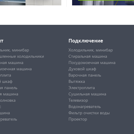
нт
Подключение
льник, минибар
Холодильник, минибар
ленные холодильники
Стиральная машина
ьная машина
Посудомоечная машина
моечная машина
Духовой шкаф
оплита
Варочная панель
й шкаф
Вытяжка
я панель
Электроплита
я машина
Сушильная машина
олновка
Телевизор
с
Водонагреватель
шина
Фильтр очистки воды
реватель
Проектор