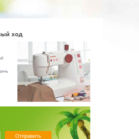
ный ход
ой
день