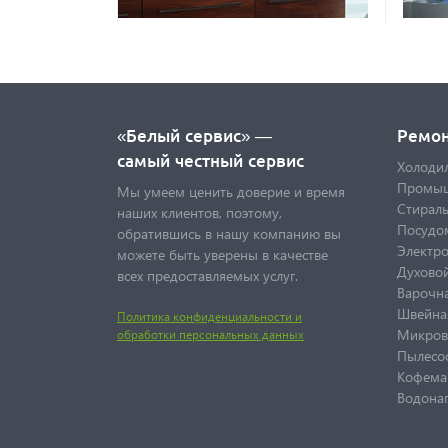
«Белый сервис» —
Ремо
самый честный сервис
Холоди
Промыш
Мы умеем ценить доверие и время
Стирал
наших клиентов, поэтому,
Посудо
обратившись в нашу компанию вы
Электр
можете быть уверены в качестве
Духово
всех предоставляемых услуг.
Варочна
Швейна
Политика конфиденциальности и
Микров
обработки персональных данных
Пылесо
Кофема
Водонаг