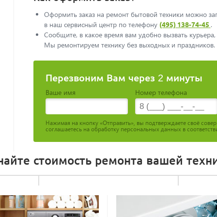
Оформить заказ на ремонт бытовой техники можно з
в наш сервисный центр по телефонy
(495) 138-74-45
.
Сообщите, в какое время вам удобно вызвать курьера, 
Мы ремонтируем технику без выходных и праздников.
Перезвоним Вам через 2 минуты
Ваше имя
Номер телефона
Нажимая на кнопку «Отправить», вы подтверждаете своё сове
соглашаетесь на обработку персональных данных в соответств
найте стоимость ремонта вашей техн