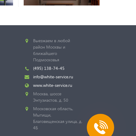
Выезжаем в любой
район Москвы и
ближайшего
Подмосковья
(495) 138-74-45
info@white-service.ru
www.white-service.ru
Москва, шоссе
Энтузиастов, д. 50
Московская область,
Мытищи,
Благовещенская улица, д.
4Б