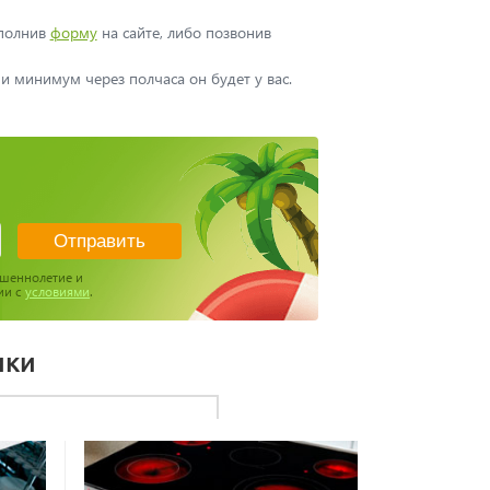
аполнив
форму
на сайте, либо позвонив
и минимум через полчаса он будет у вас.
ршеннолетие и
ии с
условиями
.
ики