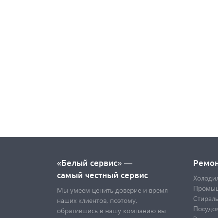
«Белый сервис» —
Ремо
самый честный сервис
Холоди
Промыш
Мы умеем ценить доверие и время
Стирал
наших клиентов, поэтому,
Посудо
обратившись в нашу компанию вы