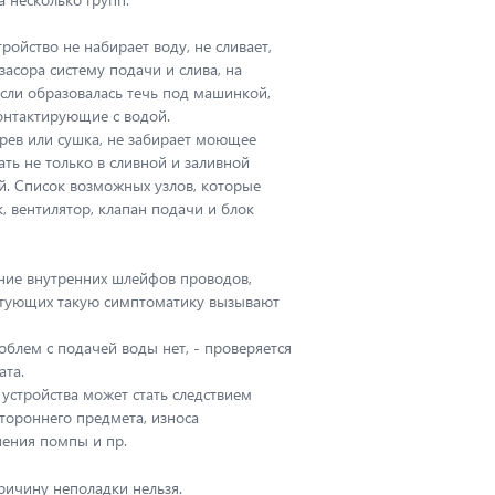
тройство не набирает воду, не сливает,
асора систему подачи и слива, на
Если образовалась течь под машинкой,
стер быстро
Обращались в
контактирующие с водой.
ремонтировал
несколько мастерских,
грев или сушка, не забирает моющее
ую машину,
но никто не хотел браться за
ать не только в сливной и заливной
ника не завершала
ремонт нашей посудомоечной
й. Список возможных узлов, которые
все прекрасно
машины. Говорили, мол, слишком
, вентилятор, клапан подачи и блок
роверяла. Еще и
сложно – легче купить новую. Но
как не допустить
муж нашел в интернете контакты
оломки. Спасибо
«Белого сервиса». Мастер
ние внутренних шлейфов проводов,
язательно
приехал, осчастливил нас – мол,
ектующих такую симптоматику вызывают
ть знакомым.
починить можно, но нужно
время. Отремонтировал не за 10
блем с подачей воды нет, - проверяется
минут, конечно, поскольку там
ата.
был большой ремонт, но
ОКСАНА
устройства может стать следствием
качественно. Машина работает
Москва
тороннего предмета, износа
уже неделю, и, надеюсь, сбоить
нения помпы и пр.
не будет. От души спасибо!
ричину неполадки нельзя.