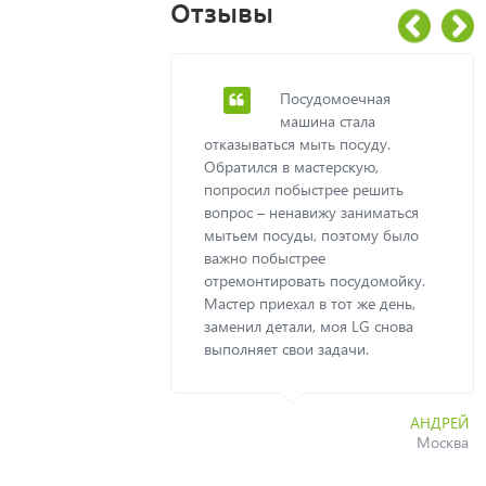
Отзывы
лись в
Посудомоечная
ко мастерских,
машина стала
браться за
отказываться мыть посуду.
удомоечной
Обратился в мастерскую,
, мол, слишком
попросил побыстрее решить
пить новую. Но
вопрос – ненавижу заниматься
нете контакты
мытьем посуды, поэтому было
 Мастер
важно побыстрее
ил нас – мол,
отремонтировать посудомойку.
но нужно
Мастер приехал в тот же день,
овал не за 10
заменил детали, моя LG снова
оскольку там
выполняет свои задачи.
нт, но
ина работает
еюсь, сбоить
АНДРЕЙ
спасибо!
Москва