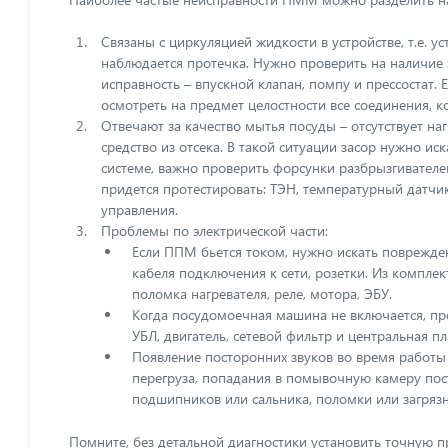
Связаны с циркуляцией жидкости в устройстве, т.е. ус
наблюдается протечка. Нужно проверить на наличие з
исправность – впускной клапан, помпу и прессостат. 
Рекомендую только
Ма
осмотреть на предмет целостности все соединения, 
«Белый Сервис»!
от
Отвечают за качество мытья посуды – отсутствует на
Посудомоечная машина страшно
посудомоечн
средство из отсека. В такой ситуации засор нужно иск
шумела, и моих познаний в ее
спасибо! Тех
системе, важно проверить форсунки разбрызгивателе
ремонте было недостаточно,
цикл. Теперь 
придется протестировать: ТЭН, температурный датчик
чтобы что-либо сделать самому.
работает, я п
управления.
Да и занятость по работе не
советы дали, 
Проблемы по электрической части:
давала такой возможности.
возможные п
Если ППМ бьется током, нужно искать поврежде
Другие сервисы просили или
вам. Буду об
кабеля подключения к сети, розетки. Из компл
уточнить «симптомы» проблемы,
рекомендова
поломка нагревателя, реле, мотора, ЭБУ.
или назначали неудобное время.
Когда посудомоечная машина не включается, про
С «Белым Сервисом» – никаких
УБЛ, двигатель, сетевой фильтр и центральная пл
сложностей, проблема была
Появление посторонних звуков во время работы 
решена за час.
перегруза, попадания в помывочную камеру пос
подшипников или сальника, поломки или загряз
АНДРЕЙ
Помните, без детальной диагностики установить точную п