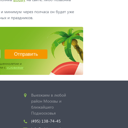
 и минимум через полчаса он будет уже
ных и праздников.
ршеннолетие и
ии с
условиями
.
Выезжаем в любой
район Москвы и
ближайшего
Подмосковья
(495) 138-74-45