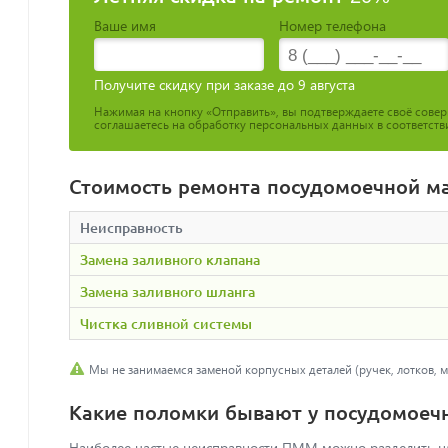
Ваше имя
Номер телефона
Получите скидку при заказе до 9 августа
Нажимая на кнопку «Отправить», вы подтверждаете своё сове
соглашаетесь на обработку персональных данных в соответств
Стоимость ремонта посудомоечной м
Неисправность
Замена заливного клапана
Замена заливного шланга
Чистка сливной системы
Мы не занимаемся заменой корпусных деталей (ручек, лотков, м
Какие поломки бывают у посудомое
Наиболее частые неисправности ПММ можно разделить на