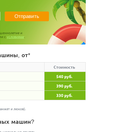
ршеннолетие и
ии с
условиями
.
ашины, от*
Стоимость
540 руб.
390 руб.
330 руб.
анжет и люков).
чных машин?
 несколько групп: