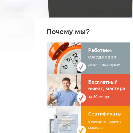
Почему мы?
Работаем
ежедневно
даже в выходные
Бесплатный
выезд мастера
за 30 минут
Сертификаты
у каждого нашего
мастера