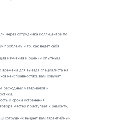
АЛ
Мос
или через сотрудника колл-центра по
 проблему и то, как ведет себя
для изучения и оценки опытным
о времени для выезда специалиста на
хся неисправностях), вам озвучат
м расходных материалов и
остики.
сть и сроки устранения.
говора мастер приступает к ремонту,
наш сотрудник выдает вам гарантийный