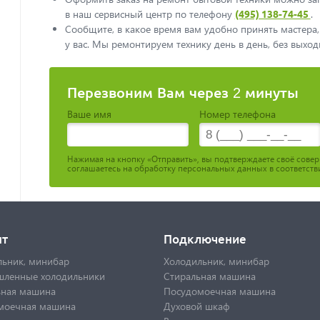
в наш сервисный центр по телефонy
(495) 138-74-45
.
Сообщите, в какое время вам удобно принять мастера,
у вас. Мы ремонтируем технику день в день, без выход
Перезвоним Вам через 2 минуты
Ваше имя
Номер телефона
Нажимая на кнопку «Отправить», вы подтверждаете своё сове
соглашаетесь на обработку персональных данных в соответств
нт
Подключение
льник, минибар
Холодильник, минибар
ленные холодильники
Стиральная машина
ьная машина
Посудомоечная машина
моечная машина
Духовой шкаф