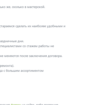
ько же, сколько в мастерской.
 стараемся сделать их наиболее удобными и
раздничные дни.
пециалистами со стажем работы не
не меняются после заключения договора.
ремонта).
ада с большим ассортиментом
аполнив
форму
на сайте, либо позвонив